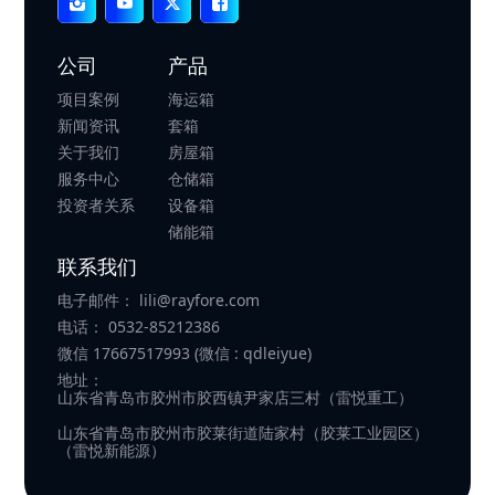
公司
产品
项目案例
海运箱
新闻资讯
套箱
关于我们
房屋箱
服务中心
仓储箱
投资者关系
设备箱
储能箱
联系我们
电子邮件：
lili@rayfore.com
电话：
0532-85212386
微信
17667517993 (微信 : qdleiyue)
地址：
山东省青岛市胶州市胶西镇尹家店三村（雷悦重工）
山东省青岛市胶州市胶莱街道陆家村（胶莱工业园区）
（雷悦新能源）