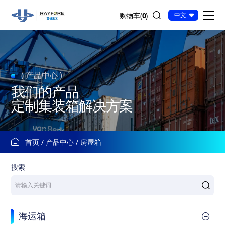
房
购物车(
0
)
中文
屋
箱
( 产品中心 )
我们的产品
定制集装箱解决方案
首页
产品中心
房屋箱
搜索
海运箱