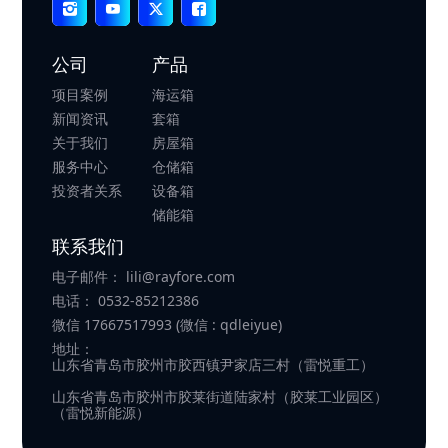
公司
产品
项目案例
海运箱
新闻资讯
套箱
关于我们
房屋箱
服务中心
仓储箱
投资者关系
设备箱
储能箱
联系我们
电子邮件：
lili@rayfore.com
电话：
0532-85212386
微信
17667517993 (微信 : qdleiyue)
地址：
山东省青岛市胶州市胶西镇尹家店三村（雷悦重工）
山东省青岛市胶州市胶莱街道陆家村（胶莱工业园区）
（雷悦新能源）