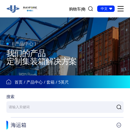
5
购物车(
0
)
中文
英
尺
( 产品中心 )
我们的产品
定制集装箱解决方案
首页
产品中心
套箱
5英尺
搜索
海运箱