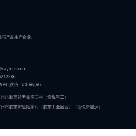
装箱产品生产企业。
i@rayfore.com
5212386
993 (微信 : qdleiyue)
胶州市胶西镇尹家店三村（雷悦重工）
胶州市胶莱街道陆家村（胶莱工业园区）（雷悦新能源）