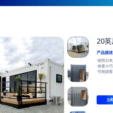
20
产品描述
·按照日
·体量小
·可根据
立