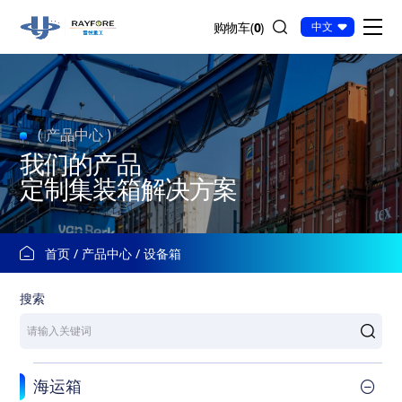
其
购物车(
0
)
中文
他
定
制
化
( 产品中心 )
我们的产品
定制集装箱解决方案
首页
产品中心
设备箱
搜索
海运箱