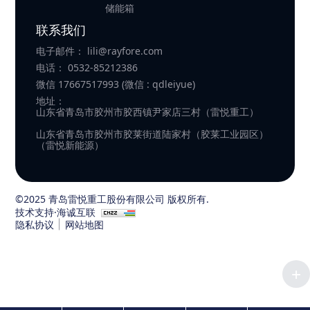
储能箱
联系我们
电子邮件：
lili@rayfore.com
电话：
0532-85212386
微信
17667517993 (微信 : qdleiyue)
地址：
山东省青岛市胶州市胶西镇尹家店三村（雷悦重工）
山东省青岛市胶州市胶莱街道陆家村（胶莱工业园区）
（雷悦新能源）
©2025 青岛雷悦重工股份有限公司 版权所有.
技术支持·海诚互联
隐私协议
网站地图